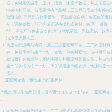
器，实时采集温度、压力、流量、速度等数据，并上传至云
中央控制平台。当需要切换产品时，工艺师只需在控制终端
取预设的“产品配方数字模型”，系统便会自动向各工位下发
令，调整参数，引导机械臂更换模具或包材，实现“一键换
型”。清洗环节也由自动化CIP（就地清洗）系统完成，效率
洁净度远超人工。
供应链的透明与协同
：通过工业互联网平台，工厂的原材料
存、包材库存与生产计划、销售订单实时联动。当电商平台
款洁面乳突然爆单，系统能即刻判断原料是否充足，并自动
生产任务插入排产计划，优先调度生产线资源，快速响应市
需求。
、 互联网销售：驱动生产的“指挥棒”
生产线之所以能如此灵活，根本驱动力来自市场前端——互联网销
售。
销售数据实时反哺生产
：工厂自营或与品牌深度合作的电商