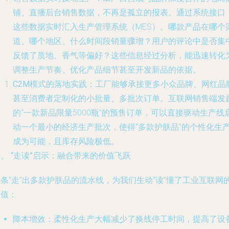
铺、直播后台销售数据，不再是孤立的报表。通过系统接口
这些数据实时汇入生产管理系统（MES）。哪款产品在哪个
道、哪个地区、什么时间段销量骤增？用户的评论中是否集
反馈了质地、香气等偏好？这些信息经过分析，能迅速转化
调整生产节奏、优化产品细节甚至开发新品的依据。
C2M模式的落地实践
：工厂能够承接更多小众品牌、网红品
甚至消费者定制化的小批量、多批次订单。互联网销售端发
的“一款新品限量5000瓶”的预售订单，可以直接驱动生产线
动一个最小的经济生产批次，使得“多款护肤品”的个性化生
成为可能，且库存风险极低。
、 “走读”启示：融合带来的价值飞跃
条“走”出多款护肤品的流水线，为我们生动“读”懂了工业互联网
价值：
降本增效
：柔性化生产大幅减少了换线停工时间，提高了设