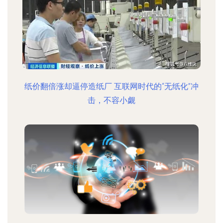
纸价翻倍涨却逼停造纸厂 互联网时代的“无纸化”冲
击，不容小觑