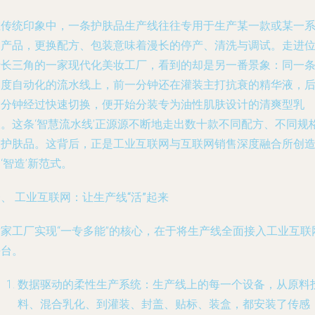
在传统印象中，一条护肤品生产线往往专用于生产某一款或某一
列产品，更换配方、包装意味着漫长的停产、清洗与调试。走进
于长三角的一家现代化美妆工厂，看到的却是另一番景象：同一
高度自动化的流水线上，前一分钟还在灌装主打抗衰的精华液，
一分钟经过快速切换，便开始分装专为油性肌肤设计的清爽型乳
液。这条‘智慧流水线’正源源不断地走出数十款不同配方、不同规
的护肤品。这背后，正是工业互联网与互联网销售深度融合所创
‘智造’新范式。
、 工业互联网：让生产线“活”起来
这家工厂实现“一专多能”的核心，在于将生产线全面接入工业互联
平台。
数据驱动的柔性生产系统
：生产线上的每一个设备，从原料
料、混合乳化、到灌装、封盖、贴标、装盒，都安装了传感