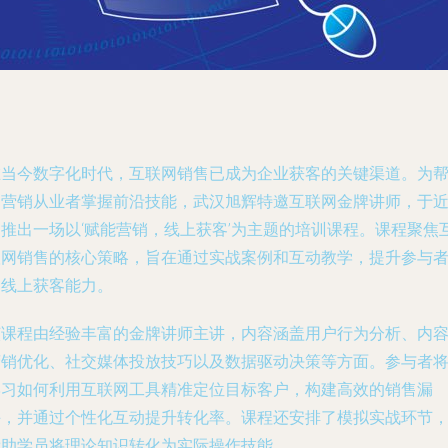
在当今数字化时代，互联网销售已成为企业获客的关键渠道。为
助营销从业者掌握前沿技能，武汉旭辉特邀互联网金牌讲师，于
期推出一场以‘赋能营销，线上获客’为主题的培训课程。课程聚焦
联网销售的核心策略，旨在通过实战案例和互动教学，提升参与
的线上获客能力。
该课程由经验丰富的金牌讲师主讲，内容涵盖用户行为分析、内
营销优化、社交媒体投放技巧以及数据驱动决策等方面。参与者
学习如何利用互联网工具精准定位目标客户，构建高效的销售漏
斗，并通过个性化互动提升转化率。课程还安排了模拟实战环节
帮助学员将理论知识转化为实际操作技能。