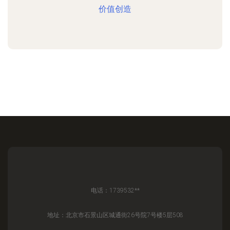
价值创造
电话：1739532**
地址：北京市石景山区城通街26号院7号楼5层508